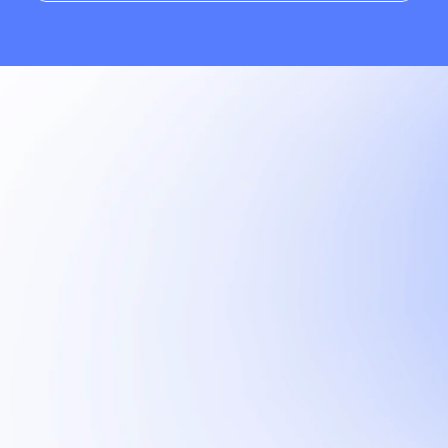
Onze recente 
projecten
In onze cases komen strategie, creatie en digitale 
oplossingen samen. Soms zichtbaar in een merkcampagne, 
soms verstopt in slimme techniek. 
Bekijk onze cases