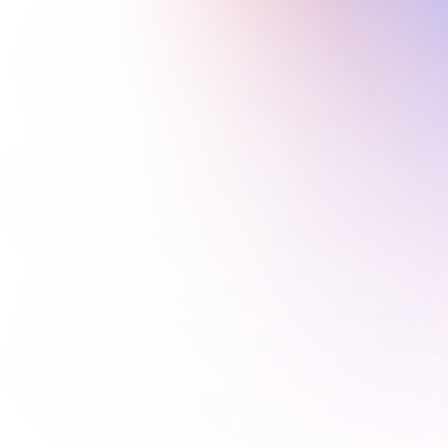
Onze diensten
Strategie & 
01
Positionering
We helpen je om duidelijke richting te kiezen en je merk 
scherp te positioneren, zodat iedereen in én buiten je 
organisatie weet waar je voor staat en waar je naartoe 
gaat.
Merk & 
02
Communicatie