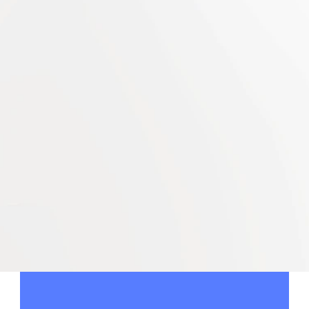
Aeres
HCOV
Damen Yachting