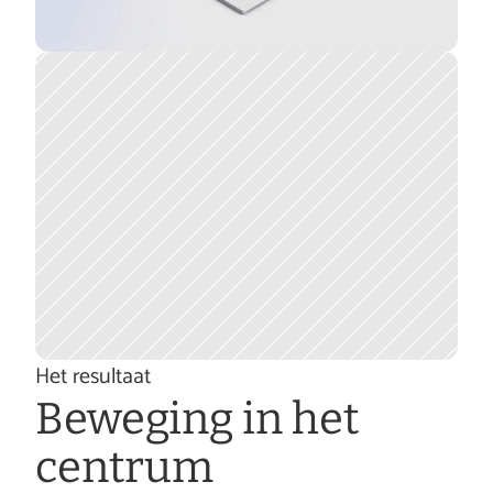
W
e 
Het resultaat
Beweging in het 
b
centrum