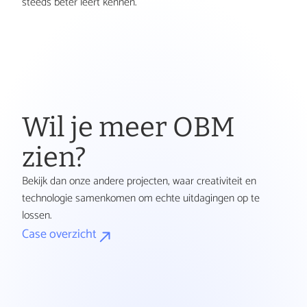
steeds beter leert kennen.
m
e
Wil je meer OBM 
r
zien?
Bekijk dan onze andere projecten, waar creativiteit en 
k
technologie samenkomen om echte uitdagingen op te 
lossen.
Case overzicht
e