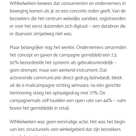
WINkelweken bewees dat consumenten en ondernemers in 
beweging komen als je ze een concrete reden geeft. Van de 
r
bezoekers die het centrum wekelijks aandoet, registreerden 
er voor het eerst duizenden zich digitaal — een databron die 
er daarvoor simpelweg niet was.
e
Maar belangrijker nog: het werkte. Ondernemers omarmden 
het concept en gaven de campagne gemiddeld een 7,3. 
n
92% beoordeelde het systeem als gebruiksvriendelijk — 
geen drempel, maar een werkend instrument. Dat 
activerende communicatie direct gedrag beïnvloedt, bleek 
g
uit de e-mailcampagne richting winnaars: na één gerichte 
herinnering steeg het ophaalgedrag met 77%. De 
campagnemails zelf haalden een open rate van 44% — ruim 
e
boven het gemiddelde in retail.
WINkelweken was geen eenmalige actie. Het was het begin 
n 
van iets structureels: een winkelgebied dat zijn bezoekers 