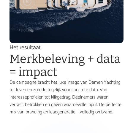
W
e 
Het resultaat
Merkbeleving + data 
b
= impact
De campagne bracht het luxe imago van Damen Yachting 
tot leven en zorgde tegelijk voor concrete data. Van 
r
interesseprofielen tot klikgedrag. Deelnemers waren 
verrast, betrokken en gaven waardevolle input. De perfecte 
mix van branding en leadgeneratie – volledig on brand.
e