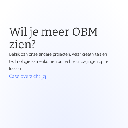
n
g
Wil je meer OBM 
zien?
e
Bekijk dan onze andere projecten, waar creativiteit en 
technologie samenkomen om echte uitdagingen op te 
n 
lossen.
Case overzicht
m
e