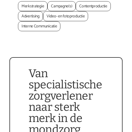
Merkstrategie
Campagne(s)
Contentproductie
Advertising
Video- en fotoproductie
Interne Communicatie
Van 
specialistische 
zorgverlener 
naar sterk 
merk in de 
mondzorg