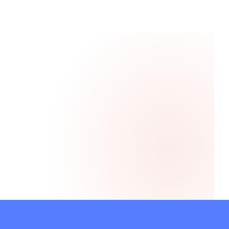
We zijn gefuseerd, hoe zorgen we dat het nieuwe 
merk intern gedragen en extern herkend wordt?
Hoe nemen we medewerkers mee in een grote 
organisatieverandering zonder ze te verliezen?
Onze communicatie is versnipperd over locaties en 
teams, hoe brengen we daar samenhang in?
Hoe vertellen we het verhaal van onze zorg op een 
manier die raakt, zonder te vervallen in clichés?
Hoe houden we de verbinding met medewerkers die 
verspreid werken, op wisselende locaties?
We willen meer regie op onze eigen communicatie, 
maar missen de capaciteit en structuur.